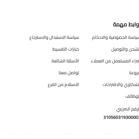
وابط مهمة
ياسة الخصوصية والاحكام
سياسة الاستبدال والاسترجاع
لشحن والتوصيل
خيارات التقسيط
راء المستعمل من العملاء
الأسئلة الشائعة
روعنا
تواصل معنا
لشكاوي والاقتراحات
الاستلام من الفرع
لوظائف
لرقم الضريبي
31056031930000