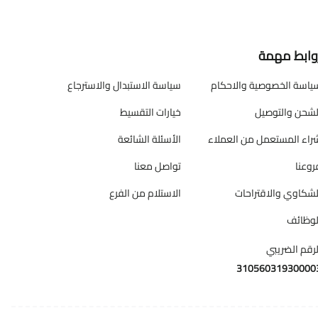
وابط مهمة
ياسة الخصوصية والاحكام
سياسة الاستبدال والاسترجاع
لشحن والتوصيل
خيارات التقسيط
راء المستعمل من العملاء
الأسئلة الشائعة
روعنا
تواصل معنا
لشكاوي والاقتراحات
الاستلام من الفرع
لوظائف
لرقم الضريبي
31056031930000