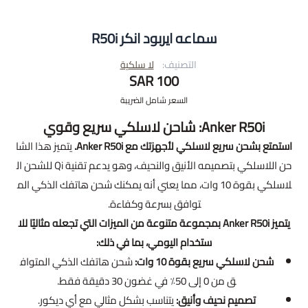
سماعه ايربود انكر R50i
التصنيف:
لا سلكية
100 SAR
السعر شامل الضريبة
Anker R50i: شاحن لاسلكي سريع وقوي
استمتع بشحن سريع لاسلكي لأجهزتك مع Anker R50i.
يتميز هذا الشا
حن اللاسلكي بتصميمه الأنيق والنحيف، وهو يدعم تقنية Qi للشحن ال
لاسلكي بقوة 10 وات، مما يعني أنه يمكنك شحن هاتفك الذكي الم
توافق بسرعة وكفاءة.
يتميز Anker R50i بمجموعة متنوعة من الميزات التي تجعله مثاليًا للا
ستخدام اليومي، بما في ذلك:
شحن لاسلكي سريع بقوة 10 وات:
شحن هاتفك الذكي المتواف
ق من 0 إلى 50٪ في غضون 30 دقيقة فقط.
تصميم نحيف وأنيق:
يتناسب بشكل مثالي مع أي ديكور.