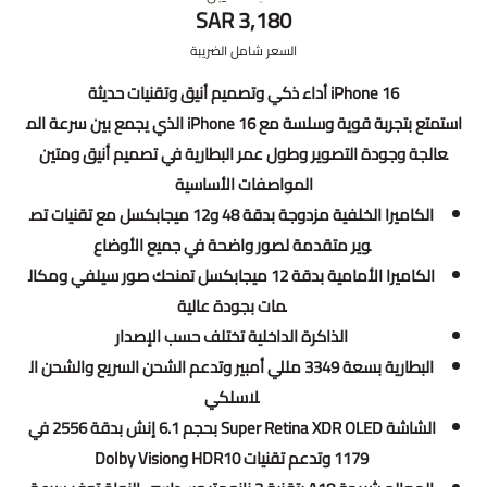
3,180 SAR
السعر شامل الضريبة
iPhone 16 أداء ذكي وتصميم أنيق وتقنيات حديثة
استمتع بتجربة قوية وسلسة مع iPhone 16 الذي يجمع بين سرعة الم
عالجة وجودة التصوير وطول عمر البطارية في تصميم أنيق ومتين
المواصفات الأساسية
الكاميرا الخلفية مزدوجة بدقة 48 و12 ميجابكسل مع تقنيات تص
وير متقدمة لصور واضحة في جميع الأوضاع
الكاميرا الأمامية بدقة 12 ميجابكسل تمنحك صور سيلفي ومكال
مات بجودة عالية
الذاكرة الداخلية تختلف حسب الإصدار
البطارية بسعة 3349 مللي أمبير وتدعم الشحن السريع والشحن ال
لاسلكي
الشاشة Super Retina XDR OLED بحجم 6.1 إنش بدقة 2556 في
1179 وتدعم تقنيات HDR10 وDolby Vision