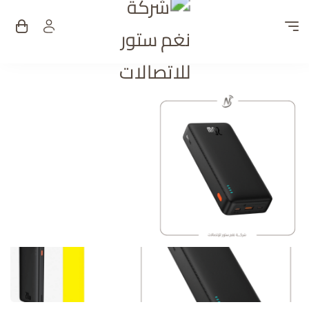
شركة نغم ستور للات