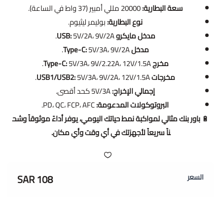
سعة البطارية:
20000 مللي أمبير (37 واط في الساعة).
نوع البطارية:
بوليمر ليثيوم.
مدخل مايكرو USB:
5V/2A، 9V/2A.
مدخل Type-C:
5V/3A، 9V/2A.
مخرج Type-C:
5V/3A، 9V/2.22A، 12V/1.5A.
مخرجات USB1/USB2:
5V/3A، 9V/2A، 12V/1.5A.
إجمالي الإخراج:
5V/3A كحد أقصى.
البروتوكولات المدعومة:
PD، QC، FCP، AFC.
🔋
باور بنك مثالي لمواكبة نمط حياتك اليومي، يوفر أداءً موثوقاً وشح
ناً سريعاً لأجهزتك في أي وقت وأي مكان.
108 SAR
السعر