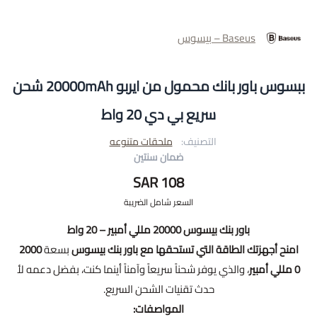
Baseus – بيسوس
ببسوس باور بانك محمول من ايربو 20000mAh شحن
سريع بي دي 20 واط
التصنيف:
ملحقات متنوعه
ضمان سنتين
108 SAR
السعر شامل الضريبة
باور بنك بيسوس 20000 مللي أمبير – 20 واط
امنح أجهزتك الطاقة التي تستحقها مع باور بنك بيسوس
بسعة
2000
0 مللي أمبير
، والذي يوفر شحناً سريعاً وآمناً أينما كنت، بفضل دعمه لأ
حدث تقنيات الشحن السريع.
المواصفات: