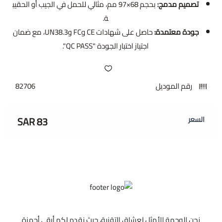
تصميم مدمج:
بحجم 68×97 مم، مثالي للحمل في الجيب أو الحقيب
ة.
جودة معتمدة:
حاصل على شهادات CE وFC وUN38.3، مع ضمان
اجتياز اختبار الجودة "QC PASS".
رقم الموديل
82706
83 SAR
السعر
نحن الوجهة الأمثل لعشاق التقنية، حيث نقدم لكم أرقى أجهزة