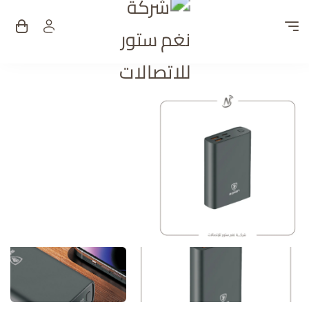
شركة نغم ستور للات