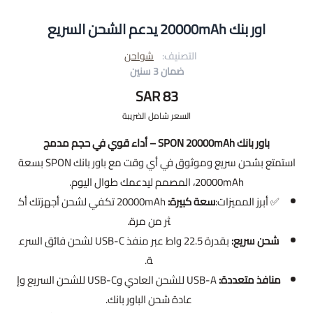
اور بنك 20000mAh يدعم الشحن السريع
التصنيف:
شواحن
ضمان 3 سنين
83 SAR
السعر شامل الضريبة
باور بانك SPON 20000mAh – أداء قوي في حجم مدمج
استمتع بشحن سريع وموثوق في أي وقت مع باور بانك SPON بسعة
20000mAh، المصمم ليدعمك طوال اليوم.
✅ أبرز المميزات:
سعة كبيرة:
20000mAh تكفي لشحن أجهزتك أك
ثر من مرة.
شحن سريع:
بقدرة 22.5 واط عبر منفذ USB-C لشحن فائق السرع
ة.
منافذ متعددة:
USB-A للشحن العادي وUSB-C للشحن السريع وإ
عادة شحن الباور بانك.