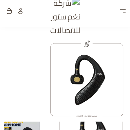
شركة نغم ستور للات