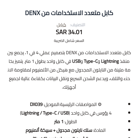
كابل متعدد الاستخدامات من DENX
التصنيف:
كيابل
34.01 SAR
السعر شامل الضريبة
كابل متعدد الاستخدامات من DENX بتصميم عملي 4 في 1، يجمع بين
منفذ
Lightning
و
Type-C
و
USB
في كابل واحد بطول 1 متر. يتميز بخا
مة متينة من النايلون المجدول مع هيكل من الألمنيوم لمقاومة الان
حناء والتلف، ويدعم الشحن السريع ونقل البيانات بكفاءة عالية لجميع
أجهزتك.
⚙️ المواصفات الرئيسية:الموديل:
DX039
4 رؤوس في كابل واحد (
Lightning / Type-C / USB
)
الطول:
1 متر
المادة:
سلك نايلون مجدول + سبيكة ألمنيوم