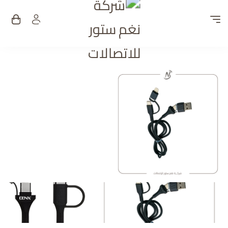
شركة نغم ستور للات