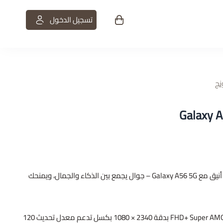
تسجيل الدخول
ت
استعد لتجربة أداء فائق وتصميم أنيق مع Galaxy A56 5G – جوال يجمع بين الذكاء والجمال، ويمنحك
الشاشة: 6.7 بوصة من نوع FHD+ Super AMOLED بدقة 2340 × 1080 بكسل تدعم معدل تحديث 120