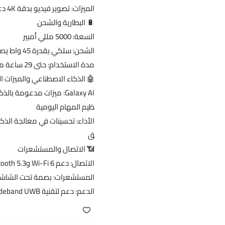
الميزات: تصوير فيديو بدقة 4K دعم HDR وتقنيات تحسين الصور بالذكاء الاصطناعي
🔋 البطارية والشحن
السعة: 5000 مللي أمبير
الشحن: سلكي بقدرة 45 واط يصل إلى 50% خلال 30 دقيقة
مدة الاستخدام: حتى 29 ساعة من تشغيل الفيديو
🤖 الذكاء الاصطناعي والميزات ا
Galaxy AI: ميزات مدعوم
ظيم المهام اليومية
الأداء: تحسينات في معالجة الذكا
ق
📶 الاتصال والمستشعرات
الاتصال: دعم Wi-Fi 6 وBluetooth 5.3 وNFC وUSB Type-C
المستشعرات: بصمة تحت الشاش
الدعم: دعم لتقنية Ultra Wideband UWB وSamsung DeX لتجربة سطح المكتب