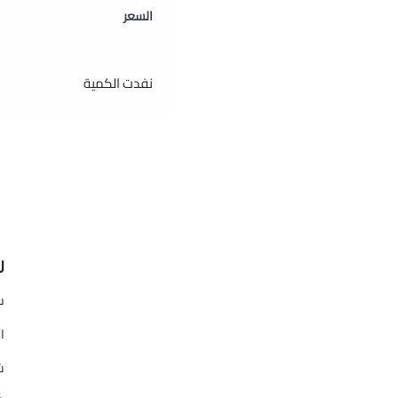
السعر
نفدت الكمية
ر
س
ا
ش