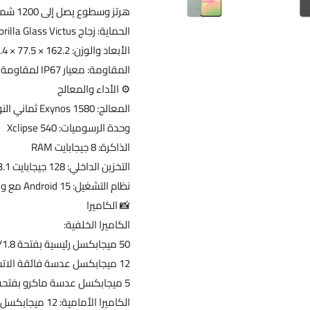
هرتز وسطوع يصل إلى 1200 شمعة/م²
الحماية: زجاج Gorilla Glass Victus+ لمقاومة الخدوش والصدمات
الأبعاد والوزن: 162.2 × 77.5 × 7.4 ملم بوزن 198 جرام
المقاومة: معيار IP67 لمقاومة الماء والغبار
⚙ الأداء والمعالج
المعالج: Exynos 1580 ثماني النواة (1x 2.9GHz + 3x 2.6GHz + 4x 1.9GHz)
وحدة الرسوميات: Xclipse 540
الذاكرة: 8 جيجابايت RAM
التخزين الداخلي: 128 جيجابايت UFS 3.1 بدون دعم لبطاقة microSD
نظام التشغيل: Android 15 مع واجهة One UI 7 مع دعم لتحديثات النظام لمدة 6 سنوات
📸 الكاميرا
الكاميرا الخلفية:
50 ميجابكسل رئيسية بفتحة f/1.8
12 ميجابكسل عدسة فائقة الاتساع بفتحة f/2.2
5 ميجابكسل عدسة ماكرو بفتحة f/2.4
الكاميرا الأمامية: 12 ميجابكسل بفتحة f/2.2