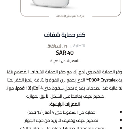
كفر حماية شفاف
التصنيف:
جرابات راقية
40 SAR
السعر شامل الضريبة
وفر الحماية القصوى لجهازك مع كفر الحماية الشفاف المصمم بتقن
ية
D3O® Crystalex™
الذي يجمع بين القوة والأناقة. يتميز الكفر بمتا
نة عالية ضد الصدمات بقدرة تحمل سقوط حتى
4 أمتار (13 قدم)
، مع ت
صميم نحيف يحافظ على الشكل الأنيق لجهازك.
المميزات الرئيسية:
حماية من السقوط حتى 4 أمتار (13 قدم)
تصميم نحيف وخفيف لا يزيد من حجم الجهاز
تقنية مقاومة الاصفرار للحفاظ على شفافية الكفر