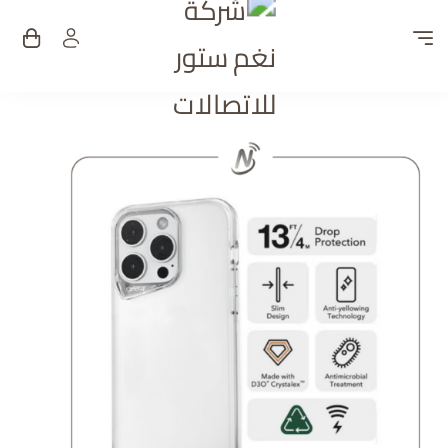
شركة نغم ستور للات