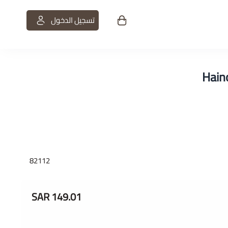
تسجيل الدخول
ت
82112
149.01 SAR