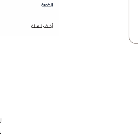
الكمية
أضف للسلة
ر
س