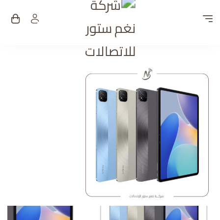
شركة نغم ستور للات