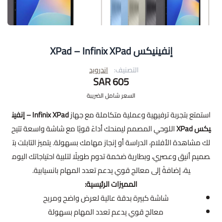
إنفينيكس XPad – Infinix XPad
التصنيف:
اندرويد
605 SAR
السعر شامل الضريبة
استمتع بتجربة ترفيهية وعملية متكاملة مع جهاز
Infinix XPad – إنفين
يكس XPad
اللوحي المصمم ليمنحك أداءً قويًا مع شاشة واسعة تتيح
لك مشاهدة الأفلام، الدراسة أو إنجاز مهامك بسهولة. يتميز التابلت بت
صميم أنيق وعصري، وبطارية ضخمة تدوم طويلًا لتلبية احتياجاتك اليوم
ية، إضافةً إلى معالج قوي يدعم تعدد المهام بانسيابية.
المميزات الرئيسية:
شاشة كبيرة بدقة عالية لعرض واضح ومريح
معالج قوي يدعم تعدد المهام بسهولة