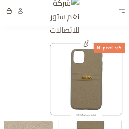
شركة نغم ستور للات
كود الخصم N1