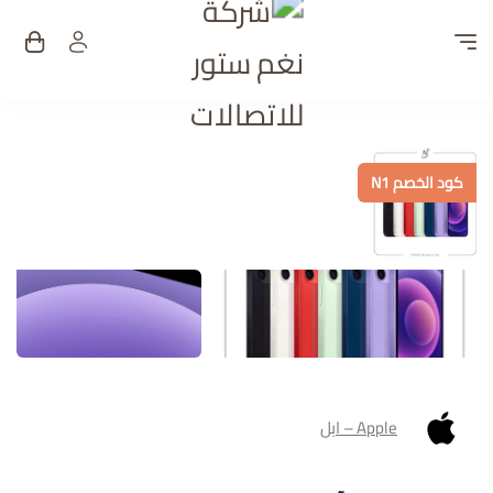
شركة نغم ستور للات
كود الخصم N1
Apple – ابل