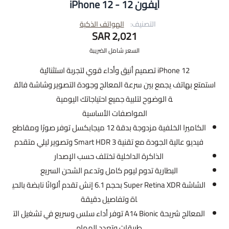
آيفون 12 - iPhone 12
التصنيف:
الهواتف الذكية
2,021 SAR
السعر شامل الضريبة
iPhone 12 تصميم أنيق وأداء قوي لتجربة استثنائية
استمتع بهاتف يجمع بين سرعة المعالج وجودة التصوير وشاشة فائق
ة الوضوح لتلبية جميع احتياجاتك اليومية
المواصفات الأساسية
الكاميرا الخلفية مزدوجة بدقة 12 ميجابكسل توفر صورًا ومقاطع
فيديو عالية الجودة مع تقنية Smart HDR 3 وتصوير ليلي متقدم
الذاكرة الداخلية تختلف حسب الإصدار
البطارية تدوم ليوم كامل وتدعم الشحن السريع
الشاشة Super Retina XDR بحجم 6.1 إنش تقدم ألوانًا نابضة بالحي
اة وتفاصيل دقيقة
المعالج شريحة A14 Bionic توفر أداء سلس وسريع في تشغيل الت
طبيقات وتعدد المهام