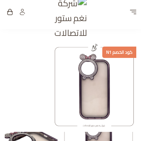
شركة نغم ستور للات
كود الخصم N1