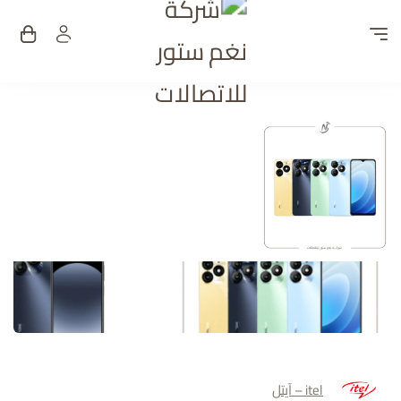
شركة نغم ستور للات
itel – آيتل