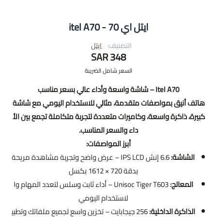
ايتل اي 70 - itel A70
التصنيف:
ايتل
348 SAR
السعر شامل الضريبة
Itel A70 – شاشة واسعة وأداء عالي بسعر مناسب
هاتف أنيق بمواصفات متقدمة، مثالي للاستخدام اليومي مع شاشة
كبيرة، ذاكرة واسعة، وكاميرات متعددة لتجربة متكاملة تجمع بين الأ
داء والسعر المناسب.
أبرز المواصفات:
الشاشة:
6.6 إنش IPS LCD – عرض واضح وتجربة مشاهدة مريحة
بدقة 720 × 1612 بكسل
المعالج:
Unisoc Tiger T603 – أداء ثابت وسلس لتعدد المهام وا
لاستخدام اليومي
الذاكرة الداخلية:
256 جيجابايت – تخزين واسع لجميع ملفاتك وتطبي