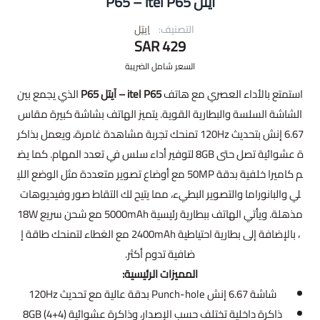
آيتل P65 – itel P65
التصنيف:
ايتل
429 SAR
السعر شامل الضريبة
استمتع بالأداء العصري مع هاتف
itel P65 – آيتل P65
الذي يجمع بين
الشاشة السلسة والبطارية القوية. يتميز الهاتف بشاشة كبيرة مقاس
6.67 إنش بتحديث 120Hz تمنحك تجربة مشاهدة غامرة، ويعمل بذاكر
ة عشوائية تصل حتى 8GB لتوفير أداء سلس في تعدد المهام. كما يض
م كاميرا خلفية بدقة 50MP مع أوضاع تصوير متعددة مثل الوضع اللي
لي والبانوراما والتصوير البطيء، مما يتيح لك التقاط صور وفيديوهات
مذهلة. ويأتي الهاتف ببطارية رئيسية 5000mAh مع شحن سريع 18W
، بالإضافة إلى بطارية احتياطية 2400mAh مع الغطاء لتمنحك طاقة إ
ضافية تدوم أكثر.
المميزات الرئيسية:
شاشة 6.67 إنش Punch-hole بدقة عالية مع تحديث 120Hz
ذاكرة داخلية تختلف حسب الإصدار، وذاكرة عشوائية 8GB (4+4)