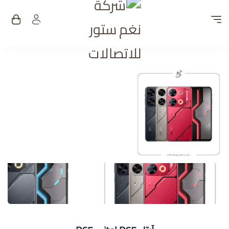
شركة نغم ستور للات