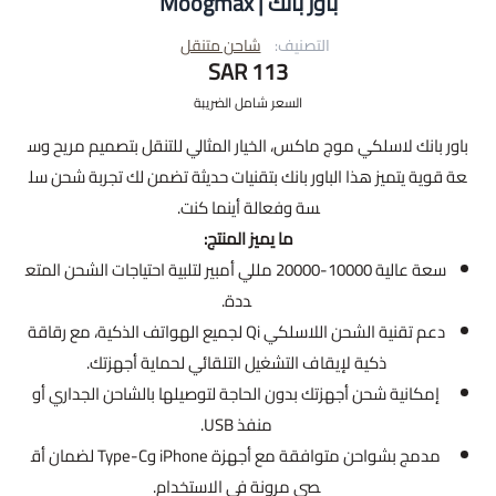
باور بانك | Moogmax
التصنيف:
شاحن متنقل
113 SAR
السعر شامل الضريبة
باور بانك لاسلكي موج ماكس، الخيار المثالي للتنقل بتصميم مريح وس
عة قوية يتميز هذا الباور بانك بتقنيات حديثة تضمن لك تجربة شحن سل
سة وفعالة أينما كنت.
ما يميز المنتج:
سعة عالية 10000-20000 مللي أمبير لتلبية احتياجات الشحن المتع
ددة.
دعم تقنية الشحن اللاسلكي Qi لجميع الهواتف الذكية، مع رقاقة
ذكية لإيقاف التشغيل التلقائي لحماية أجهزتك.
إمكانية شحن أجهزتك بدون الحاجة لتوصيلها بالشاحن الجداري أو
منفذ USB.
مدمج بشواحن متوافقة مع أجهزة iPhone وType-C لضمان أق
صى مرونة في الاستخدام.