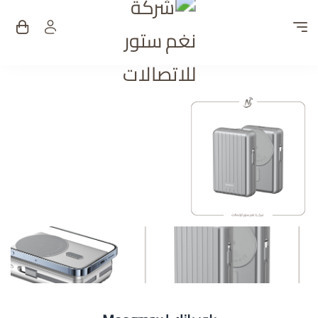
شركة نغم ستور للات