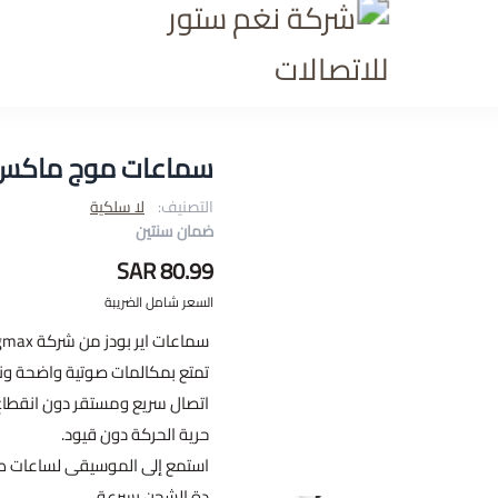
شركة نغم ستور للاتصالا
سماعات موج ماكس
التصنيف:
لا سلكية
ضمان سنتين
80.99 SAR
السعر شامل الضريبة
سماعات اير بودز من شركة Moogmax
تمتع بمكالمات صوتية واضحة ون
حرية الحركة دون قيود.
استمع إلى الموسيقى لساعات طوي
دة الشحن بسرعة.