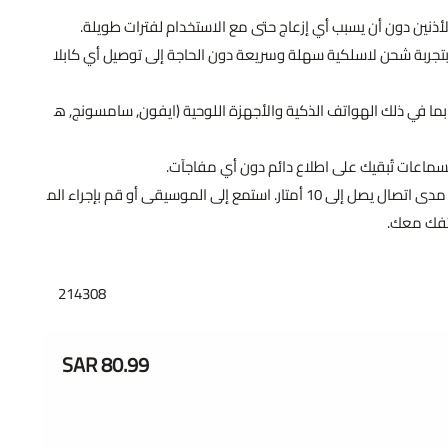
أذنين دون أن يسبب أي إزعاج حتى مع الاستخدام لفترات طويلة.
تجربة شحن لاسلكية سهلة وسريعة دون الحاجة إلى توصيل أي كابلا
ما في ذلك الهواتف الذكية والأجهزة اللوحية (ايفون, سامسونج, ه
ماعات تُبقيك على اطلاع دائم دون أي مفاجآت.
تمتع بحرية الحركة دون قيود مع مدى اتصال يصل إلى 10 أمتار. استمع إلى الموسيقى أو قم بإجراء الم
تفك معك.
214308
80.99 SAR