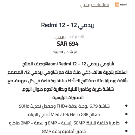
Redmi – ريدمي
ريدمي Redmi 12 - 12
التصنيف:
ريدمي
694 SAR
السعر شامل الضريبة
شاومي ريدمي 12 – Xiaomi Redmi 12وصف المنتج:
استمتع بتجربة هاتف ذكي متكاملة مع شاومي ريدمي 12، المصمم
بأناقة وبمزايا متقدمة تتيح لك أداءً سلسًا وكفاءة في كل مهمة، مع
شاشة كبيرة وكاميرا ثلاثية وبطارية تدوم طوال اليوم.
المميزات الرئيسية:
شاشة 6.79 بوصة بدقة +FHD ومعدل تحديث 90Hz
معالج MediaTek Helio G88 ثماني النواة
كاميرا خلفية ثلاثية: 50MP رئيسية + 8MP واسعة + 2MP ماكرو
كاميرا أمامية بدقة 8MP