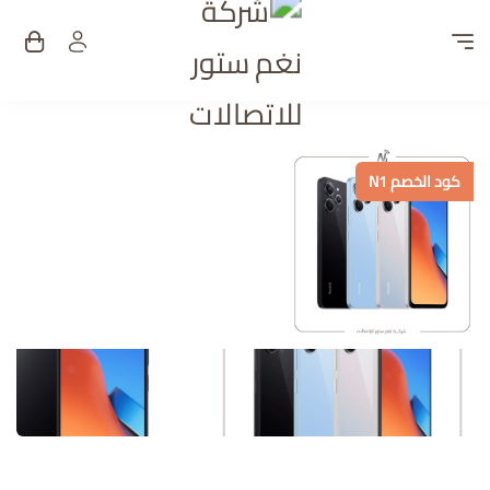
شركة نغم ستور للات
كود الخصم N1