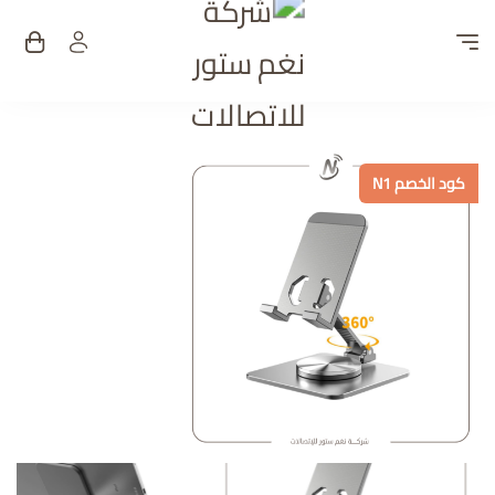
شركة نغم ستور للات
كود الخصم N1