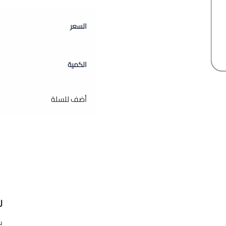
السعر
الكمية
أضف للسلة
ر
س