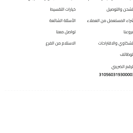
لشحن والتوصيل
خيارات التقسيط
راء المستعمل من العملاء
الأسئلة الشائعة
روعنا
تواصل معنا
لشكاوي والاقتراحات
الاستلام من الفرع
لوظائف
لرقم الضريبي
31056031930000