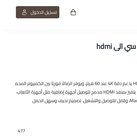
تسجيل الدخول
ت
الى hdmi
محول كابل من Type-C إلى HDMI يدعم دقة 4K عند 60 هرتز، ويوفر اتصالاً فوريًا بين الكمبيوتر المحم
ول أو الجهاز اللوحي وشاشة 4K. يتميز بمنفذ HDMI مدمج لتوصيل أجهزة إضافية مثل أجهزة الألعاب.
477