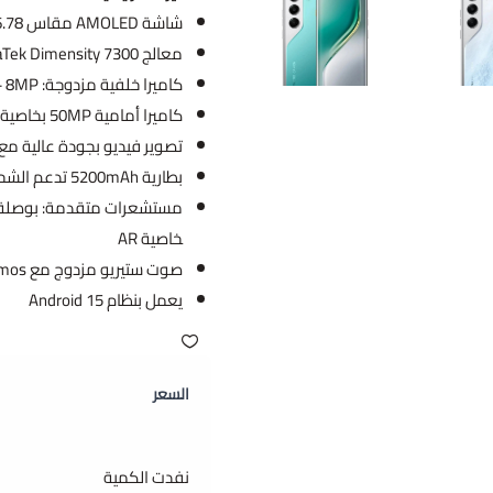
شاشة AMOLED مقاس 6.78 إنش بدقة FHD+ (1080 × 2436) مع معدل تحديث 144Hz
معالج MediaTek Dimensity 7300 (يدعم 5G)
كاميرا خلفية مزدوجة: 50MP (OIS) + 8MP بزاوية عريضة مع فلاش مزدوج ومستشعر وميض
كاميرا أمامية 50MP بخاصية التركيز التلقائي
تصوير فيديو بجودة عالية مع
بطارية 5200mAh تدعم الشحن السريع 45W (Super Charge)
مستشعرات متقدمة: بوصلة إل
خاصية AR
صوت ستيريو مزدوج مع Dolby Atmos لتجربة صوتية غامرة
يعمل بنظام Android 15
السعر
نفدت الكمية