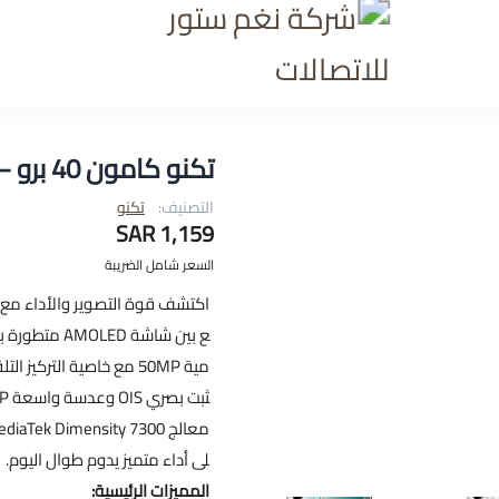
شركة نغم ستور للاتصالا
تكنو كامون 40 برو – Tecno Camon 40 Pro
التصنيف:
تكنو
1,159 SAR
السعر شامل الضريبة
اكتشف قوة التصوير والأداء م
لى أداء متميز يدوم طوال اليوم.
المميزات الرئيسية: