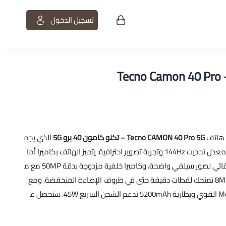
تسجيل الدخول
ت
ع هاتف
Tecno CAMON 40 Pro 5G – تكنو كامون 40 برو 5G
الذي يجم
ع بين شاشة AMOLED متطورة بمعدل تحديث 144Hz وتجربة تصوير احترافية. يتميز الهاتف بكاميرا أما
مية 50MP مع خاصية التركيز التلقائي لصور سيلفي واضحة، وكاميرا خلفية مزدوجة بدقة 50MP مع م
ثبت بصري OIS وعدسة واسعة 8MP تمنحك لقطات دقيقة حتى في ظروف الإضاءة المنخفضة. ومع
معالج MediaTek Dimensity 7300 القوي وبطارية 5200mAh تدعم الشحن السريع 45W، ستحصل ع