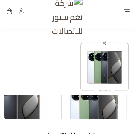
شركة نغم ستور للات