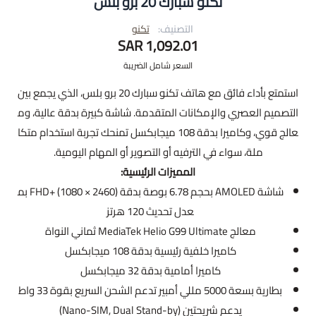
تكنو سبارك 20 برو بلس
التصنيف:
تكنو
1,092.01 SAR
السعر شامل الضريبة
استمتع بأداء فائق مع هاتف تكنو سبارك 20 برو بلس، الذي يجمع بين
التصميم العصري والإمكانات المتقدمة. شاشة كبيرة بدقة عالية، وم
عالج قوي، وكاميرا بدقة 108 ميجابكسل تمنحك تجربة استخدام متكا
ملة، سواء في الترفيه أو التصوير أو المهام اليومية.
المميزات الرئيسية:
شاشة AMOLED بحجم 6.78 بوصة بدقة FHD+ (1080 × 2460) بم
عدل تحديث 120 هرتز
معالج MediaTek Helio G99 Ultimate ثماني النواة
كاميرا خلفية رئيسية بدقة 108 ميجابكسل
كاميرا أمامية بدقة 32 ميجابكسل
بطارية بسعة 5000 مللي أمبير تدعم الشحن السريع بقوة 33 واط
يدعم شريحتين (Nano-SIM, Dual Stand-by)