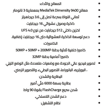
المعالج والأداء:
معالج MediaTek Dimensity 9400 بمعمارية 3 نانومتر
ثماني النواة بسرعة تصل إلى 3.6 جيجاهرتز
ذاكرة وصول عشوائي 16 جيجابايت
تخزين داخلي 512 جيجابايت من نوع UFS 4.0
دعم توسعة الذاكرة العشوائية حتى 16 جيجابايت إضافية.
الكاميرات:
كاميرا خلفية ثلاثية بدقة 50MP + 50MP + 200MP
كاميرا أمامية بدقة 32MP
تصوير فيديو عالي الجودة مع وضعيات متعددة مثل الوضع الليلي
، البورتريه، البانوراما، التصوير البطيء، والتصوير الزمني.
البطارية والشحن:
بطارية بسعة 6000 ملّي أمبير
شحن سريع FlashCharge بقوة 90 واط
دعم الشحن اللاسلكي.
نظام التشغيل: