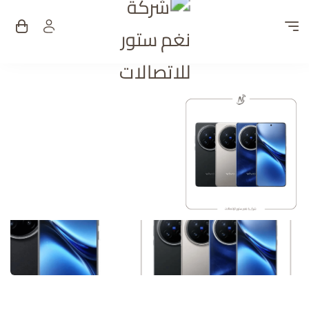
شركة نغم ستور للات