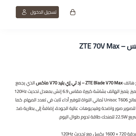
تسجيل الدخول
ت
ع هاتف
ZTE Blade V70 Max – زد تي إي بليد V70 ماكس
الذي يجمع
بين التصميم العصري والأداء المميز. يتميز الهاتف بشاشة كبيرة مقاس 6.9 إنش بمعدل تحديث 120Hz
لعرض سلس وواضح، ويعمل بمعالج Unisoc T606 ثماني النواة لتوفير أداء ثابت في تعدد المهام. كما
ضم كاميرا خلفية رئيسية 50MP لتصوير صور واضحة وفيديوهات عالية الجودة، إضافةً إلى بطارية ضخ