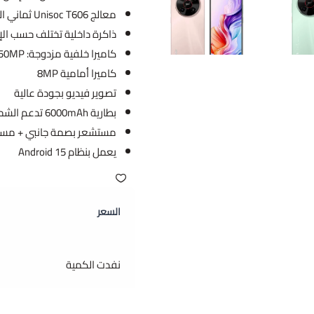
معالج Unisoc T606 ثماني النواة
ذاكرة داخلية تختلف حسب الإ
كاميرا خلفية مزدوجة: 50MP (واسعة) + 2MP
كاميرا أمامية 8MP
تصوير فيديو بجودة عالية
بطارية 6000mAh تدعم الشحن السلكي السريع 22.5W
مستشعر بصمة جانبي + مستش
يعمل بنظام Android 15
السعر
نفدت الكمية