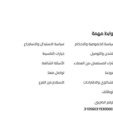
وابط مهمة
ياسة الخصوصية والاحكام
سياسة الاستبدال والاسترجاع
لشحن والتوصيل
خيارات التقسيط
راء المستعمل من العملاء
الأسئلة الشائعة
روعنا
تواصل معنا
لشكاوي والاقتراحات
الاستلام من الفرع
لوظائف
لرقم الضريبي
31056031930000