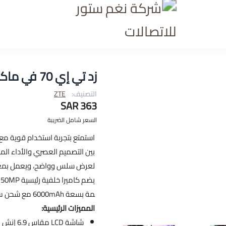
شركة نغم ستور للاتصالا
زد تي إي 70 في ماكس – ZTE 70V Max
التصنيف:
ZTE
363 SAR
السعر شامل الضريبة
استمتع بتجربة استخدام قوية م
ي
مة بسعة 6000mAh مع شحن سريع 22.5W لتمنحك طاقة تدوم طوال اليوم.
المميزات الرئيسية:
شاشة LCD مقاس 6.9 إنش بدقة 720 × 1600 بكسل مع تحديث 120Hz